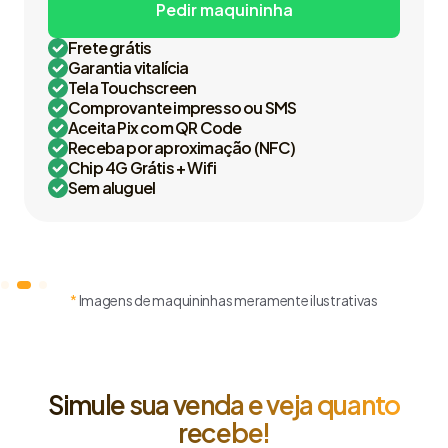
Pedir maquininha
Frete grátis
Garantia vitalícia
Tela Touchscreen
Comprovante impresso ou SMS
Aceita Pix com QR Code
Receba por aproximação (NFC)
Chip 4G Grátis + Wifi
Sem aluguel
*
Imagens de maquininhas meramente ilustrativas
Simule sua venda e veja quanto
recebe!