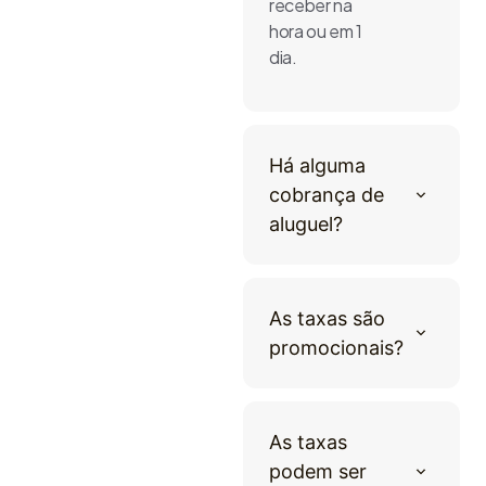
receber na
hora ou em 1
dia.
Há alguma
cobrança de
aluguel?
As taxas são
promocionais?
As taxas
podem ser