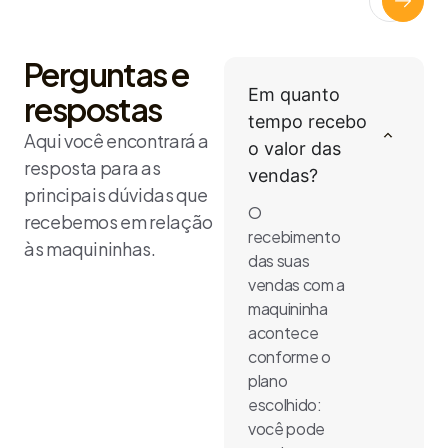
Perguntas e
Em quanto
respostas
tempo recebo
Aqui você encontrará a
o valor das
resposta para as
vendas?
principais dúvidas que
O
recebemos em relação
recebimento
às maquininhas.
das suas
vendas com a
maquininha
acontece
conforme o
plano
escolhido:
você pode