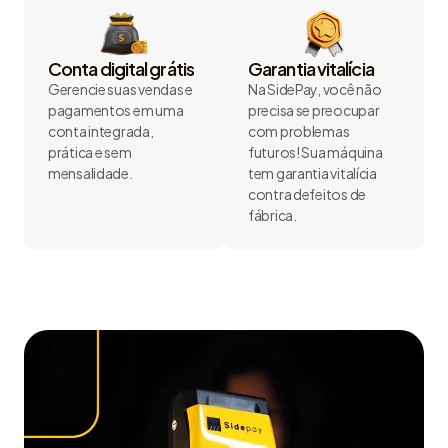
Conta digital grátis
Garantia vitalícia
Gerencie suas vendas e
Na SidePay, você não
pagamentos em uma
precisa se preocupar
conta integrada,
com problemas
prática e sem
futuros! Sua máquina
mensalidade.
tem garantia vitalícia
contra defeitos de
fábrica.