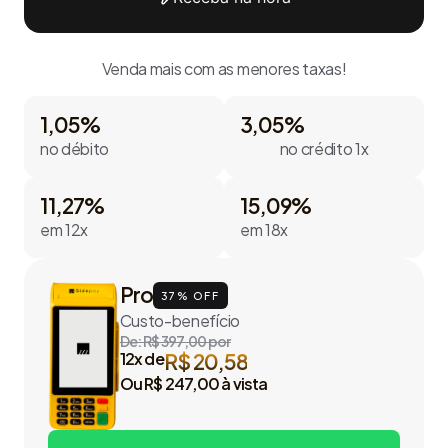
Venda mais com as menores taxas!
1,05%
3,05%
no débito
no crédito 1x
11,27%
15,09%
em 12x
em 18x
Pro
37% OFF
Custo-benefício
De: R$ 397,00 por
12x de
R$ 20,58
Ou R$ 247,00 à vista