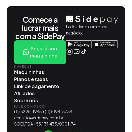
Comece a
lucrar mais
Lado a lado com o seu
negócio.
com a SidePay
Peça já sua
maquininha
NAVEGUE
Maquininhas
Planos e taxas
Link de pagamento
Afiliados
Sobre nós
FALE CONOSCO
(11) 5295-1945 • (11) 5194-5734
contato@sidepay.com.br
SIDE LTDA - 55.137.435/0001-74