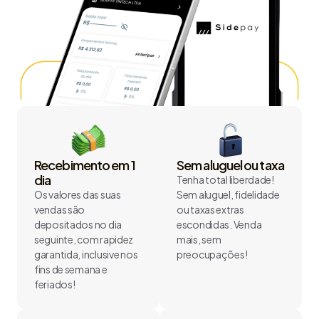
Recebimento em 1
Sem aluguel ou taxa
dia
Tenha total liberdade!
Os valores das suas
Sem aluguel, fidelidade
vendas são
ou taxas extras
depositados no dia
escondidas. Venda
seguinte, com rapidez
mais, sem
garantida, inclusive nos
preocupações!
fins de semana e
feriados!